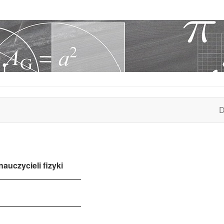
D
auczycieli fizyki