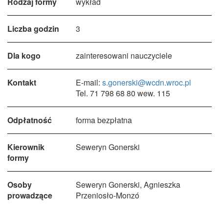
Rodzaj formy
wykład
Liczba godzin
3
Dla kogo
zainteresowani nauczyciele
Kontakt
E-mail:
s.gonerski@wcdn.wroc.pl
Tel. 71 798 68 80 wew. 115
Odpłatność
forma bezpłatna
Kierownik
Seweryn Gonerski
formy
Osoby
Seweryn Gonerski, Agnieszka
prowadzące
Przeniosło-Monzó