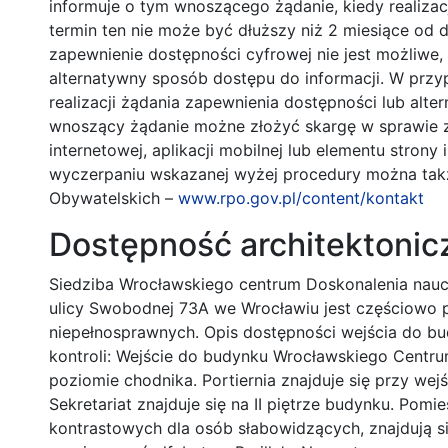
informuje o tym wnoszącego żądanie, kiedy realiza
termin ten nie może być dłuższy niż 2 miesiące od d
zapewnienie dostępności cyfrowej nie jest możliw
alternatywny sposób dostępu do informacji. W prz
realizacji żądania zapewnienia dostępności lub alt
wnoszący żądanie możne złożyć skargę w sprawie z
internetowej, aplikacji mobilnej lub elementu strony i
wyczerpaniu wskazanej wyżej procedury można tak
Obywatelskich –
www.rpo.gov.pl/content/kontakt
Dostępność architektonic
Siedziba Wrocławskiego centrum Doskonalenia nauc
ulicy Swobodnej 73A we Wrocławiu jest częściowo 
niepełnosprawnych. Opis dostępności wejścia do bu
kontroli: Wejście do budynku Wrocławskiego Centrum
poziomie chodnika. Portiernia znajduje się przy wej
Sekretariat znajduje się na II piętrze budynku. Pom
kontrastowych dla osób słabowidzących, znajdują s