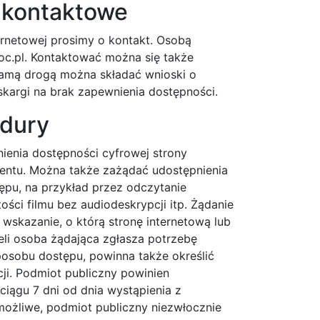
e kontaktowe
rnetowej prosimy o kontakt. Osobą
c.pl. Kontaktować można się także
samą drogą można składać wnioski o
skargi na brak zapewnienia dostępności.
edury
enia dostępności cyfrowej strony
lementu. Można także zażądać udostępnienia
ępu, na przykład przez odczytanie
ci filmu bez audiodeskrypcji itp. Żądanie
wskazanie, o którą stronę internetową lub
eli osoba żądająca zgłasza potrzebę
osobu dostępu, powinna także określić
cji. Podmiot publiczny powinien
 ciągu 7 dni od dnia wystąpienia z
 możliwe, podmiot publiczny niezwłocznie