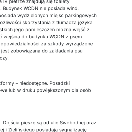
 IV pietrze znajdują się toalety
. Budynek WCDN nie posiada wind.
 posiada wydzielonych miejsc parkingowych
żliwości skorzystania z tłumacza języka
ystkich jego pomieszczeń można wejść z
ść wejścia do budynku WCDN z psem
 odpowiedzialności za szkody wyrządzone
 jest zobowiązana do zakładania psu
czy.
atformy – niedostępne. Posadzki
towe lub w druku powiększonym dla osób
 Dojścia piesze są od ulic Swobodnej oraz
ej i Zielińskiego posiadają sygnalizację