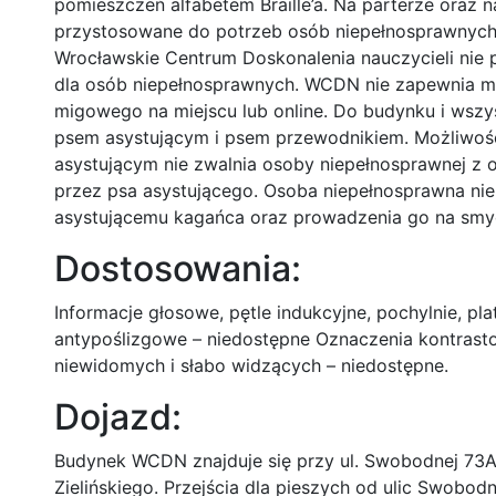
pomieszczeń alfabetem Braille’a. Na parterze oraz na
przystosowane do potrzeb osób niepełnosprawnych
Wrocławskie Centrum Doskonalenia nauczycieli nie
dla osób niepełnosprawnych. WCDN nie zapewnia mo
migowego na miejscu lub online. Do budynku i wsz
psem asystującym i psem przewodnikiem. Możliwo
asystującym nie zwalnia osoby niepełnosprawnej z
przez psa asystującego. Osoba niepełnosprawna nie
asystującemu kagańca oraz prowadzenia go na smy
Dostosowania:
Informacje głosowe, pętle indukcyjne, pochylnie, pl
antypoślizgowe – niedostępne Oznaczenia kontras
niewidomych i słabo widzących – niedostępne.
Dojazd:
Budynek WCDN znajduje się przy ul. Swobodnej 73A.
Zielińskiego. Przejścia dla pieszych od ulic Swobodn