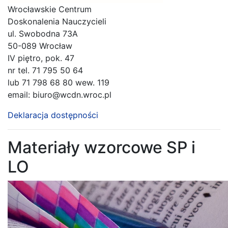
Wrocławskie Centrum
Doskonalenia Nauczycieli
ul. Swobodna 73A
50-089 Wrocław
IV piętro, pok. 47
nr tel. 71 795 50 64
lub 71 798 68 80 wew. 119
email: biuro@wcdn.wroc.pl
Deklaracja dostępności
Materiały wzorcowe SP i
LO