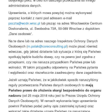
odrębnego pliku, w celu ich dalszego przekazania do innego
administratora danych.
Uprawnienia, o których mowa powyżej można wykonywać
poprzez kontakt z nami pod adresem e-mail
poczta@wcdn.wroc.pl
lub pisząc na adres Wrocławskie Centrum
Doskonalenia, ul. Swobodna 73A, 50-089 Wrocław z dopiskiem
„Dane osobowe”.
Na te dane lub na adres naszego Inspektora Ochrony Danych
Osobowych (
m.polak@coreconsulting.pl
) może pisać również
wówczas, gdy jakieś działanie lub sytuacja z którą się Państwo
spotkają będzie budziła obawy, czy na pewno jest zgodna z
przepisami, czy nie narusza przypadkiem Państwa praw lub
wolności. W takim przypadku odpowiemy na Państwa pytania
i wątpliwości oraz niezwłocznie zaadresujemy dane zagadnienie.
Jeżeli uznają Państwo, że w jakikolwiek sposób naruszyliśmy
reguły przetwarzania Państwa danych osobowych to
mają
Państwo prawo do złożenia skargi bezpośrednio do organu
nadzoru
(od 25 maja 2018 roku jest to Prezes Urzędu Ochrony
Danych Osobowych). W ramach wykonania tego uprawnienia
powinni Państwo podać pełny opis zaistniałej sytuacji oraz
wskazać jakie działanie uznają Państwo za naruszające