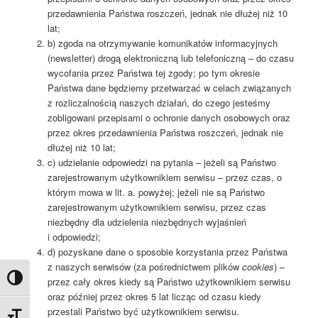
przedawnienia Państwa roszczeń, jednak nie dłużej niż 10
lat;
b) zgoda na otrzymywanie komunikatów informacyjnych
(newsletter) drogą elektroniczną lub telefoniczną – do czasu
wycofania przez Państwa tej zgody; po tym okresie
Państwa dane będziemy przetwarzać w celach związanych
z rozliczalnością naszych działań, do czego jesteśmy
zobligowani przepisami o ochronie danych osobowych oraz
przez okres przedawnienia Państwa roszczeń, jednak nie
dłużej niż 10 lat;
c) udzielanie odpowiedzi na pytania – jeżeli są Państwo
zarejestrowanym użytkownikiem serwisu – przez czas, o
którym mowa w lit. a. powyżej; jeżeli nie są Państwo
zarejestrowanym użytkownikiem serwisu, przez czas
niezbędny dla udzielenia niezbędnych wyjaśnień
i odpowiedzi;
d) pozyskane dane o sposobie korzystania przez Państwa
z naszych serwisów (za pośrednictwem plików
cookies
) –
Przełącz wysoki kontrast
przez cały okres kiedy są Państwo użytkownikiem serwisu
oraz później przez okres 5 lat licząc od czasu kiedy
przestali Państwo być użytkownikiem serwisu.