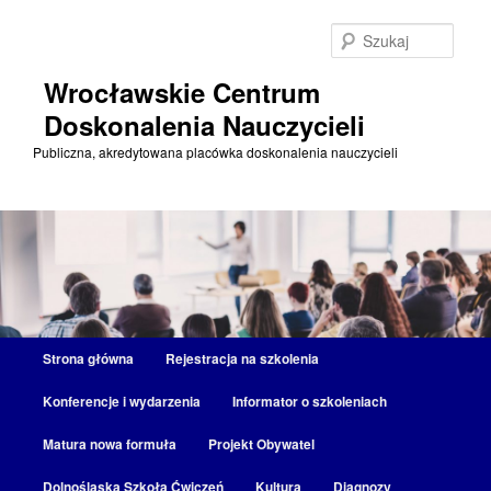
Przeskocz
do
Szuka
tekstu
Wrocławskie Centrum
Doskonalenia Nauczycieli
Publiczna, akredytowana placówka doskonalenia nauczycieli
Główne
Strona główna
Rejestracja na szkolenia
menu
Konferencje i wydarzenia
Informator o szkoleniach
Matura nowa formuła
Projekt Obywatel
Dolnośląska Szkoła Ćwiczeń
Kultura
Diagnozy