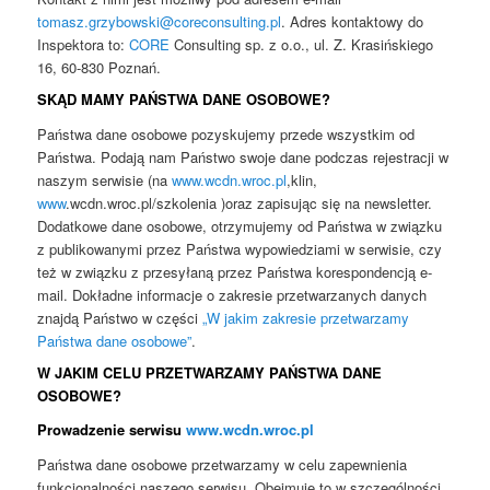
tomasz.grzybowski@coreconsulting.pl
. Adres kontaktowy do
Inspektora to:
CORE
Consulting sp. z o.o., ul. Z. Krasińskiego
16, 60-830 Poznań.
SKĄD MAMY PAŃSTWA DANE OSOBOWE?
Państwa dane osobowe pozyskujemy przede wszystkim od
Państwa. Podają nam Państwo swoje dane podczas rejestracji w
naszym serwisie (na
www.wcdn.wroc.pl
,klin,
www
.wcdn.wroc.pl/szkolenia )oraz zapisując się na newsletter.
Dodatkowe dane osobowe, otrzymujemy od Państwa w związku
z publikowanymi przez Państwa wypowiedziami w serwisie, czy
też w związku z przesyłaną przez Państwa korespondencją e-
mail. Dokładne informacje o zakresie przetwarzanych danych
znajdą Państwo w części
„W jakim zakresie przetwarzamy
Państwa dane osobowe”
.
W JAKIM CELU PRZETWARZAMY PAŃSTWA DANE
OSOBOWE?
Prowadzenie serwisu
www.wcdn.wroc.pl
Państwa dane osobowe przetwarzamy w celu zapewnienia
funkcjonalności naszego serwisu. Obejmuje to w szczególności