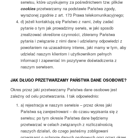
serwisu, które uzyskujemy za pośrednictwem tzw. plików
cookies
przetwarzamy na podstawie Państwa zgody,
wyrażonej zgodnie z art. 173 Prawa telekomunikacyjnego;
d) jeżeli kontaktują się Państwo z nami, żeby zadać
pytanie o tym jak prowadzimy serwis, w jaki sposób
zrealizować określone czynności, zbieramy Państwa
pytania i związanie z nimi dane i udzielamy odpowiedzi z
powołaniem na uzasadniony interes, jaki mamy w tym, aby
udzielać naszym klientom i użytkownikom pełnych
informacji i zapewniać im pozytywne doświadczenia z
naszym serwisem.
JAK DŁUGO PRZETWARZAMY PAŃSTWA DANE OSOBOWE?
Okres przez jaki przetwarzamy Państwa dane osobowe jest
zależny od celu przetwarzania. I tak odpowiednio:
a) rejestracja w naszym serwisie – przez okres jaki
Państwa są zarejestrowani – do czasu wypisania się z
serwisu; po tym okresie Państwa dane będziemy
przetwarzać w celach związanych z rozliczalnością
naszych działań, do czego jesteśmy zobligowani
przepisami o ochronie danych osobowych oraz przez okres