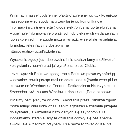
W ramach naszej codziennej praktyki zbieramy od użytkowników
naszego serwisu zgody na przesyłanie do komunikatów
informacyjnych (newsletter) drogą elektroniczną lub telefoniczną
– obejmuje informowanie o ważnych lub ciekawych wydarzeniach
lub szkoleniach. Tę zgodę można wyrazić w serwisie wypełniając
formularz rejestracyjny dostępny na
https://wcdn.wroc.pl/szkolenia;
Wyrażenie zgody jest dobrowolne i nie uzależniamy możliwości
korzystania z serwisu od jej wyrażenia przez Ciebie.
Jeżeli wyrazili Państwo zgodę, mają Państwo prawo wycofać ją
w dowolnej chwili pisząc mail na adres poczta@wcdn.wroc.pl lub
listownie na Wrocławskie Centrum Doskonalenia Nauczycieli, ul.
Swobodna 73A, 50-089 Wrocław z dopiskiem „Dane osobowe”.
Prosimy pamiętać, że od chwili wycofania przez Państwa zgody
może minąć określony czas, zanim zgłoszenie zostanie przyjęte
do systemu, a wszystkie bazy danych się zsynchronizują.
Podejmiemy starania, aby te działania odbyły się bez zbędnej
zwłoki, ale w żadnym przypadku nie może to trwać dłużej niż