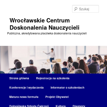
Przeskocz
do
Szuka
tekstu
Wrocławskie Centrum
Doskonalenia Nauczycieli
Publiczna, akredytowana placówka doskonalenia nauczycieli
Główne
Strona główna
Rejestracja na szkolenia
menu
Konferencje i wydarzenia
Informator o szkoleniach
Matura nowa formuła
Projekt Obywatel
Dolnośląska Szkoła Ćwiczeń
Kultura
Diagnozy