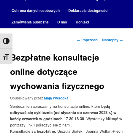
Ochrona danych osobowych
Deklaracja dostępności
Zamówienia publiczne
O nas
Kontakt
Nawigacja
←
Poprzedni
Następny
→
Przełącz wysoki kontrast
wpisu
Bezpłatne konsultacje
Zmień rozmiar czcionek
online dotyczące
wychowania fizycznego
Opublikowany
przez
Maja Wysocka
Serdecznie zapraszamy na konsultacje online, które
będą
odbywać się cyklicznie (od stycznia do czerwca 2023 r.) w
każdy czwartek w godzinach 17.30-18.30.
Wystarczy kliknąć w
poniższy link i połączyć się z nami.
Konsultacje są
bezpłatne,
Urszula Białek i Joanna Wolfart-Piech