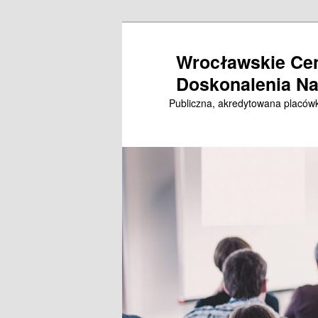
Przeskocz
do
Wrocławskie Ce
tekstu
Doskonalenia Na
Publiczna, akredytowana placówk