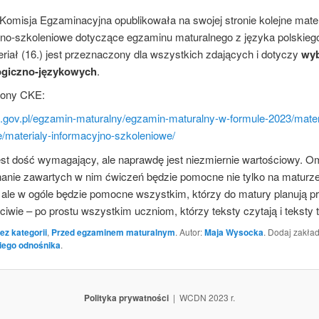
Komisja Egzaminacyjna opublikowała na swojej stronie kolejne mate
jno-szkoleniowe dotyczące egzaminu maturalnego z języka polskieg
riał (16.) jest przeznaczony dla wszystkich zdających i dotyczy
wy
ogiczno-językowych
.
trony CKE:
ke.gov.pl/egzamin-maturalny/egzamin-maturalny-w-formule-2023/mater
/materialy-informacyjno-szkoleniowe/
jest dość wymagający, ale naprawdę jest niezmiernie wartościowy. O
nanie zawartych w nim ćwiczeń będzie pomocne nie tylko na maturze
 ale w ogóle będzie pomocne wszystkim, którzy do matury planują pr
ciwie – po prostu wszystkim uczniom, którzy teksty czytają i teksty 
ez kategorii
,
Przed egzaminem maturalnym
. Autor:
Maja Wysocka
. Dodaj zakła
iego odnośnika
.
Polityka prywatności
WCDN 2023 r.