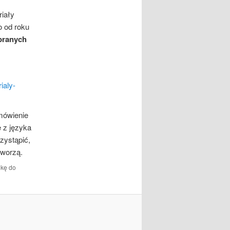
riały
o od roku
branych
ialy-
mówienie
 z języka
zystąpić,
tworzą.
dkę do