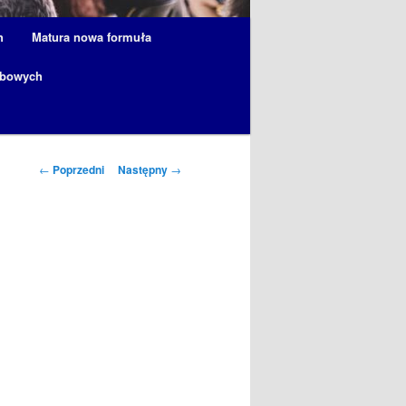
h
Matura nowa formuła
obowych
Nawigacja
←
Poprzedni
Następny
→
wpisu