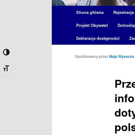
Główne
Strona główna
Rejestracja
menu
Projekt Obywatel
Dolnoślą
Deklaracja dostępności
Za
Przełącz wysoki kontrast
Opublikowany
przez
Maja Wysocka
Zmień rozmiar czcionek
Prz
inf
dot
pol