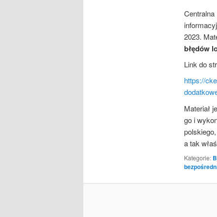
Centralna 
informacy
2023. Mate
błędów l
Link do s
https://c
dodatkowe
Materiał 
go i wyko
polskiego,
a tak właś
Kategorie:
B
bezpośredn