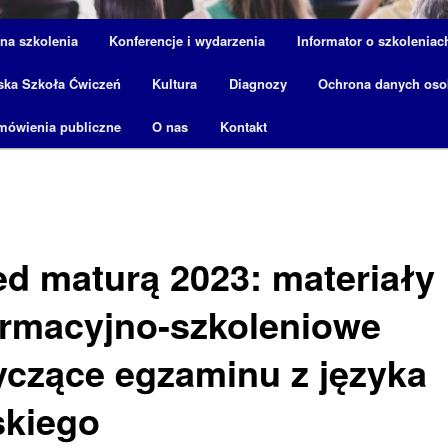
 na szkolenia
Konferencje i wydarzenia
Informator o szkoleniac
ska Szkoła Ćwiczeń
Kultura
Diagnozy
Ochrona danych os
mówienia publiczne
O nas
Kontakt
ed maturą 2023: materiały
ormacyjno-szkoleniowe
yczące egzaminu z języka
skiego